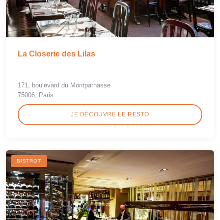
La Closerie des Lilas
171, boulevard du Montparnasse
75006, Paris
JE DÉCOUVRE LE RESTO
BISTROT