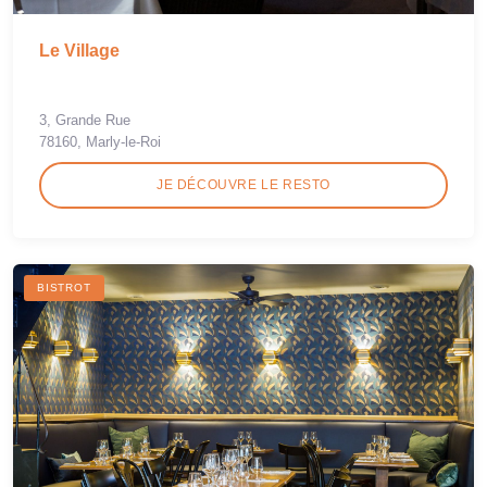
Le Village
3, Grande Rue
78160, Marly-le-Roi
JE DÉCOUVRE LE RESTO
BISTROT