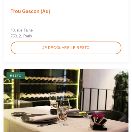
Trou Gascon (Au)
40, rue Taine
75012, Paris
JE DÉCOUVRE LE RESTO
RESTO