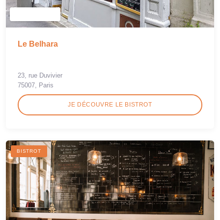
Le Belhara
23, rue Duvivier
75007, Paris
JE DÉCOUVRE LE BISTROT
BISTROT