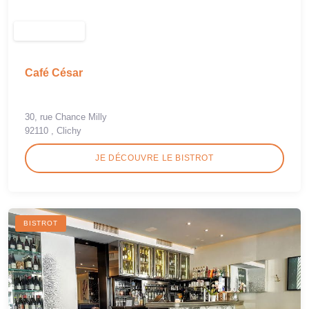
Café César
30, rue Chance Milly
92110 , Clichy
JE DÉCOUVRE LE BISTROT
BISTROT