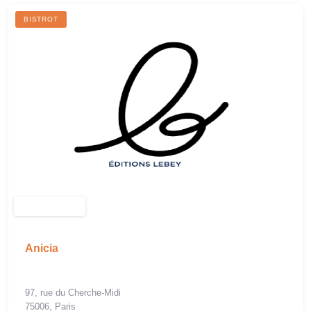
BISTROT
Anicia
97, rue du Cherche-Midi
75006, Paris