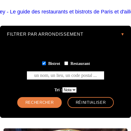
FILTRER PAR ARRONDISSEMENT
Bistrot
Restaurant
un nom, un lieu, un code postal ...
Tri :