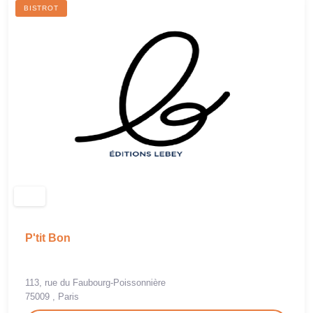
BISTROT
P'tit Bon
113, rue du Faubourg-Poissonnière
75009 , Paris