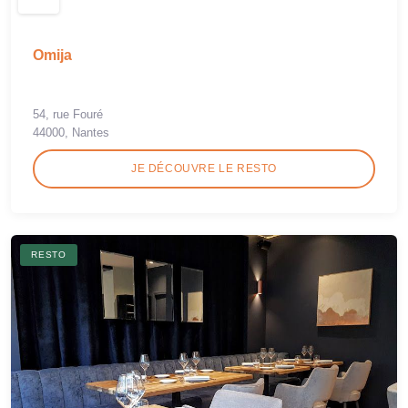
Omija
54, rue Fouré
44000, Nantes
JE DÉCOUVRE LE RESTO
RESTO