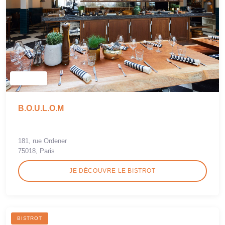
B.O.U.L.O.M
181, rue Ordener
75018, Paris
JE DÉCOUVRE LE BISTROT
BISTROT