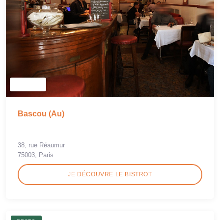
Bascou (Au)
38, rue Réaumur
75003, Paris
JE DÉCOUVRE LE BISTROT