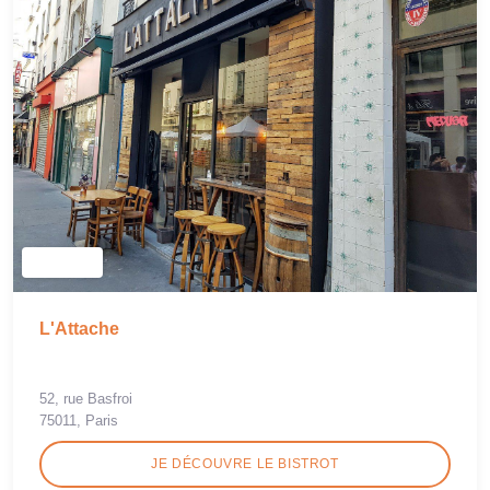
L'Attache
52, rue Basfroi
75011, Paris
JE DÉCOUVRE LE BISTROT