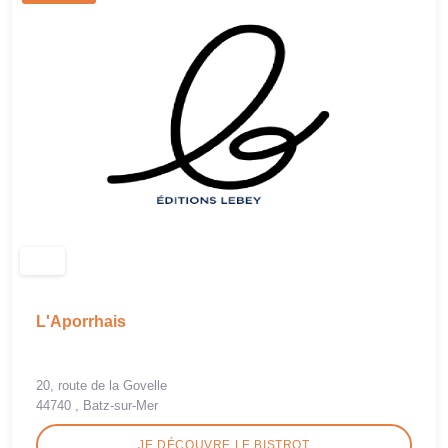
L'Aporrhais
20, route de la Govelle
44740 , Batz-sur-Mer
JE DÉCOUVRE LE BISTROT