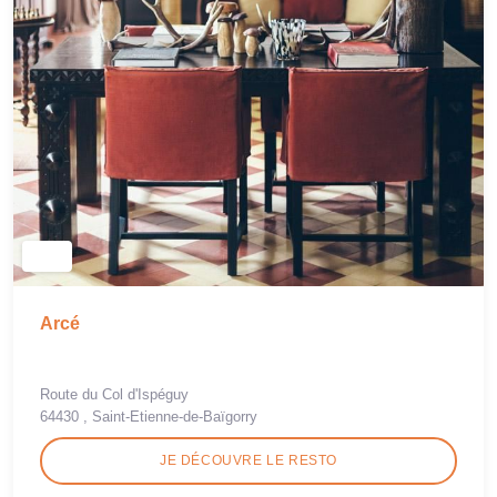
Arcé
Route du Col d'Ispéguy
64430 , Saint-Etienne-de-Baïgorry
JE DÉCOUVRE LE RESTO