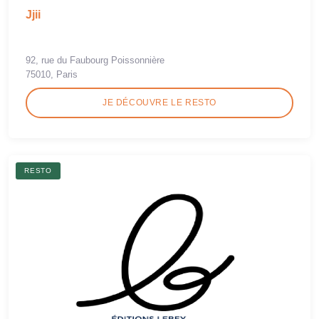
Jjii
92, rue du Faubourg Poissonnière
75010, Paris
JE DÉCOUVRE LE RESTO
RESTO