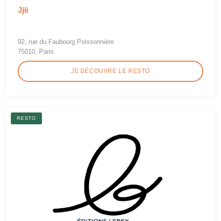
Jjii
92, rue du Faubourg Poissonnière
75010, Paris
JE DÉCOUVRE LE RESTO
RESTO