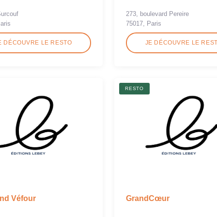
Surcouf
273, boulevard Pereire
aris
75017, Paris
E DÉCOUVRE LE RESTO
JE DÉCOUVRE LE RES
RESTO
nd Véfour
GrandCœur