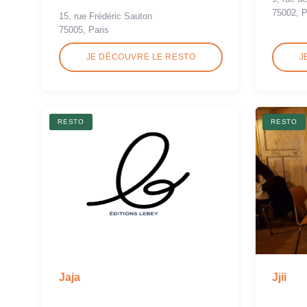
75002, P
15, rue Frédéric Sauton
75005, Paris
JE DÉCOUVRE LE RESTO
J
RESTO
RESTO
Jaja
Jjii