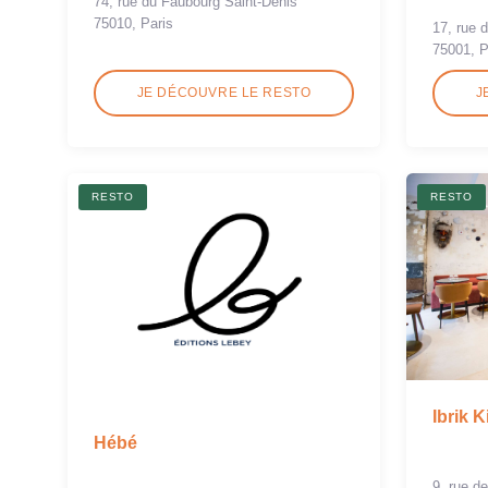
74, rue du Faubourg Saint-Denis
75010, Paris
17, rue 
75001, P
JE DÉCOUVRE LE RESTO
J
RESTO
RESTO
Ibrik 
Hébé
9, rue d