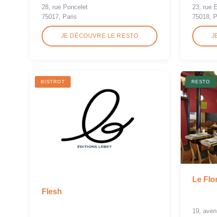
28, rue Poncelet
23, rue 
75017, Paris
75018, P
JE DÉCOUVRE LE RESTO
J
BISTROT
RESTO
Le Flo
Flesh
19, aven