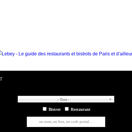
T
- Tout -
- Tout -
Bistrot
Restaurant
un nom, un lieu, un code postal ...