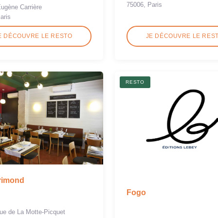
75006, Paris
Eugène Carrière
aris
E DÉCOUVRE LE RESTO
JE DÉCOUVRE LE RES
RESTO
rimond
Fogo
ue de La Motte-Picquet