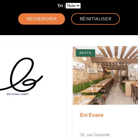
Tri :
RESTO
Evi Evane
10, rue Guisarde