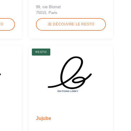
99, rue Blomet
75015, Paris
TO
JE DÉCOUVRE LE RESTO
RESTO
Jujube