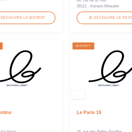
66, rue de la Tour
38112 , Autrans-Méaudre
 DÉCOUVRE LE BISTROT
JE DÉCOUVRE LE RES
BISTROT
ntins
Le Paris 16
ictor Hugo
18, rue des Belles Feuilles