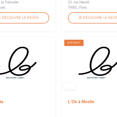
 la Trémoille
23, rue Hérold
aris
75001, Paris
E DÉCOUVRE LE RESTO
JE DÉCOUVRE LE RES
BISTROT
ia
L'Os à Moelle