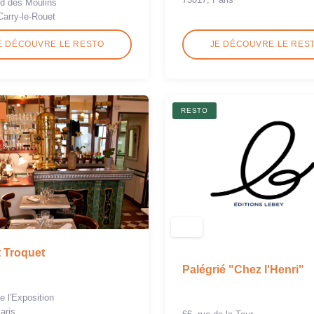
d des Moulins
Carry-le-Rouet
E DÉCOUVRE LE RESTO
JE DÉCOUVRE LE RES
RESTO
t Troquet
Palégrié "Chez l'Henri"
e l'Exposition
aris