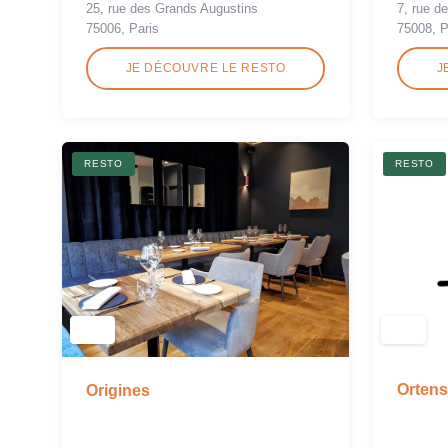
25, rue des Grands Augustins
7, rue de
75006, Paris
75008, P
JE DÉCOUVRE LE RESTO
J
RESTO
RESTO
Ortens
Origines