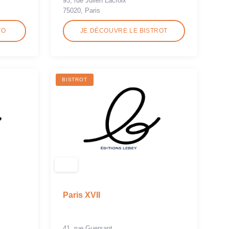
93, rue Julien Lacroix
75020, Paris
TO
JE DÉCOUVRE LE BISTROT
BISTROT
Paris XVII
41, rue Guersant