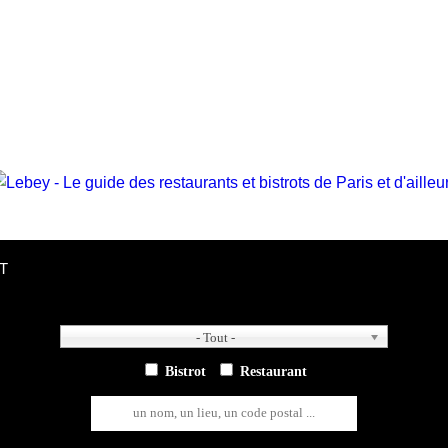
T
- Tout -
- Tout -
Bistrot
Restaurant
un nom, un lieu, un code postal ...