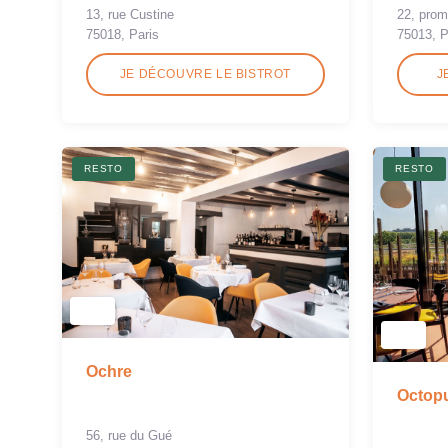
13, rue Custine
22, prom
75018, Paris
75013, P
JE DÉCOUVRE LE BISTROT
J
RESTO
RESTO
Ochre
Octop
56, rue du Gué