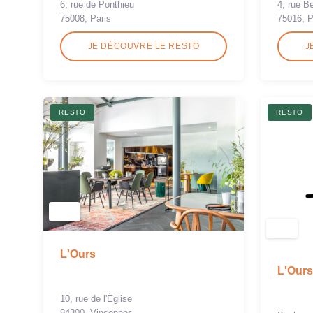
4, rue B
6, rue de Ponthieu
75016, P
75008, Paris
JE DÉCOUVRE LE RESTO
J
RESTO
RESTO
L'Ours
L'Ours
10, rue de l'Église
94300, Vincennes