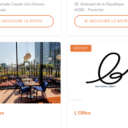
28, blulevard de la République
enade Claude Lévi-Strauss
44380 , Pornichet
aris
E DÉCOUVRE LE RESTO
JE DÉCOUVRE LE BIST
BISTROT
L'Office
us