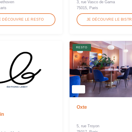
eethoven
3, rue Vasco de Gama
aris
75015, Paris
E DÉCOUVRE LE RESTO
JE DÉCOUVRE LE BIST
RESTO
Oxte
in
5, rue Troyon
75017, Paris