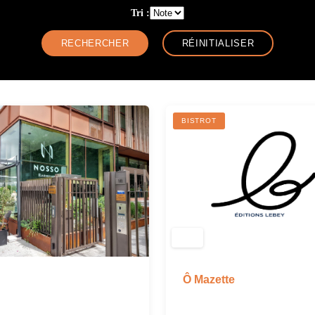
Tri :
BISTROT
Ô Mazette