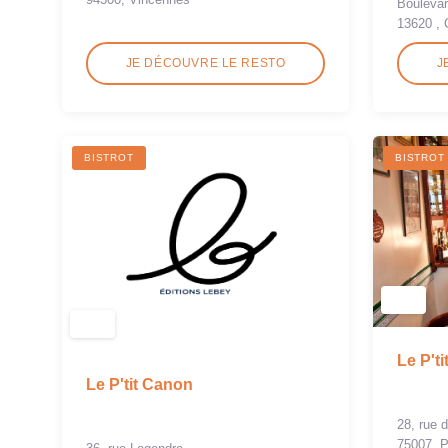
Boulevar
13620 , 
JE DÉCOUVRE LE RESTO
J
BISTROT
BISTROT
Le P'ti
Le P'tit Canon
28, rue d
75007, P