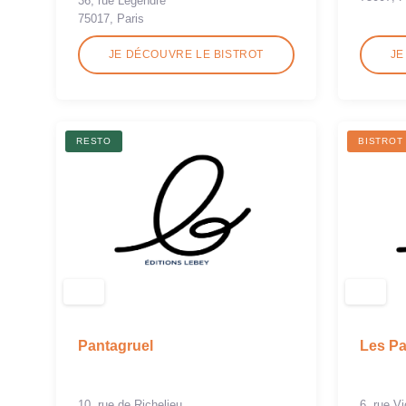
36, rue Legendre
75017, Paris
JE DÉCOUVRE LE BISTROT
JE
RESTO
BISTROT
Pantagruel
Les Pa
10, rue de Richelieu
6, rue V