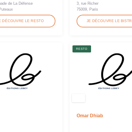
3, rue Richer
nade de La Défense
75009, Paris
Puteaux
E DÉCOUVRE LE RESTO
JE DÉCOUVRE LE BIST
RESTO
Omar Dhiab