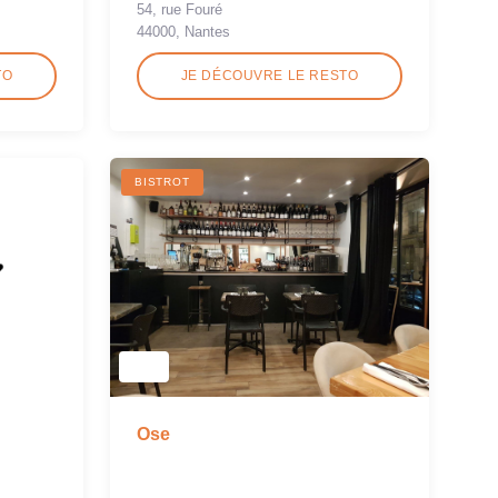
54, rue Fouré
44000, Nantes
TO
JE DÉCOUVRE LE RESTO
BISTROT
Ose