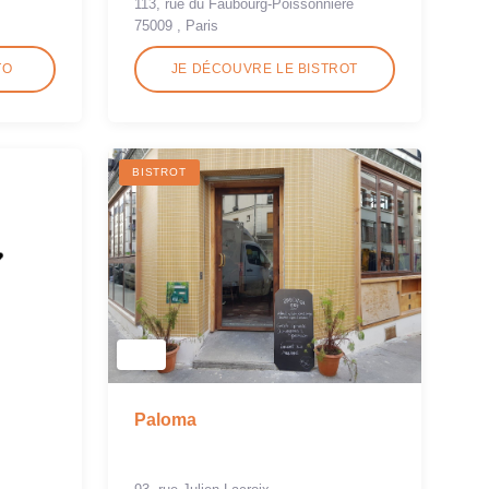
113, rue du Faubourg-Poissonnière
75009 , Paris
TO
JE DÉCOUVRE LE BISTROT
BISTROT
Paloma