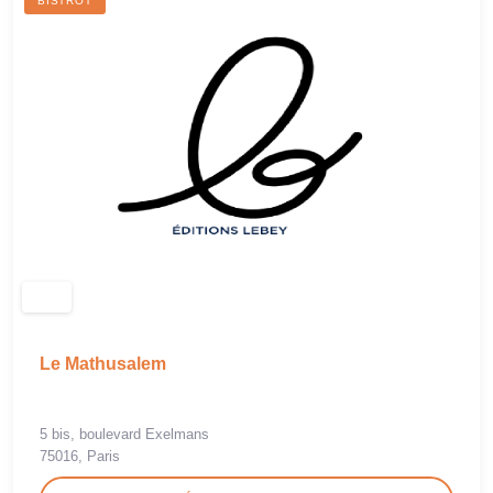
BISTROT
Le Mathusalem
5 bis, boulevard Exelmans
75016, Paris