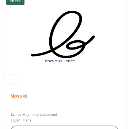
RESTO
Mosuké
11, rue Raymond Losserand
75014, Paris