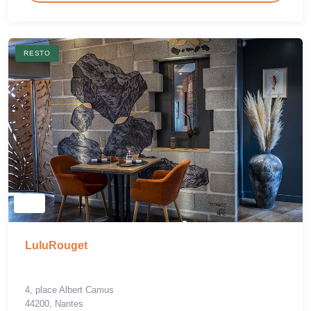
RESTO
LuluRouget
4, place Albert Camus
44200, Nantes