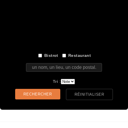
dissement
17ème ar
dissement
18ème ar
dissement
19ème ar
dissement
20ème ar
Bistrot
Restaurant
un nom, un lieu, un code postal...
Tri :