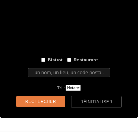
dissement
17ème ar
dissement
18ème ar
dissement
19ème ar
dissement
20ème ar
Bistrot
Restaurant
un nom, un lieu, un code postal...
Tri :