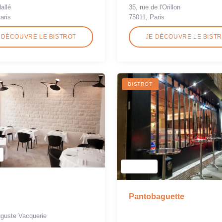
35, rue de l'Orillon
allé
75011, Paris
aris
 DÉCOUVRE LE BISTROT
JE DÉCOUVRE LE BIST
BISTROT
Pantobaguette
uguste Vacquerie