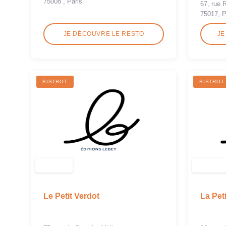
75008 , Paris
67, rue 
75017, P
JE DÉCOUVRE LE RESTO
JE
BISTROT
BISTROT
Le Petit Verdot
La Pet