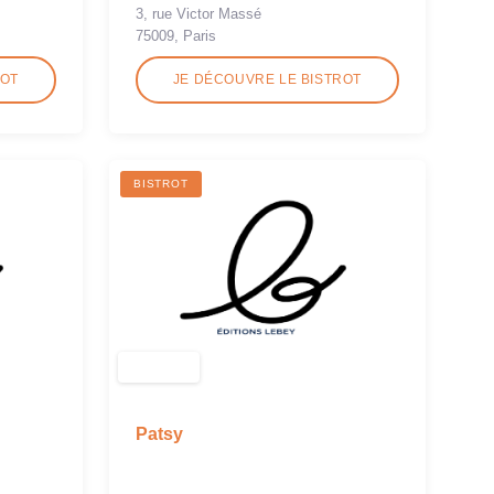
3, rue Victor Massé
75009, Paris
ROT
JE DÉCOUVRE LE BISTROT
BISTROT
Patsy