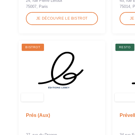
24, rue Pierre Leroux
45, rue 
75007, Paris
75014, P
JE DÉCOUVRE LE BISTROT
JE
BISTROT
RESTO
Prés (Aux)
Prével
27, rue du Dragon
34 rue S