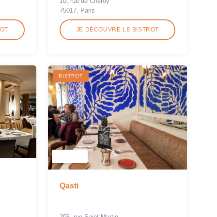
10, rue de Chéroy
75017, Paris
ROT
JE DÉCOUVRE LE BISTROT
BISTROT
Qasti
205, rue Saint-Martin