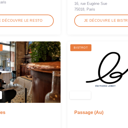
aris
16, rue Eugène Sue
75018, Paris
E DÉCOUVRE LE RESTO
JE DÉCOUVRE LE BIST
BISTROT
Passage (Au)
les