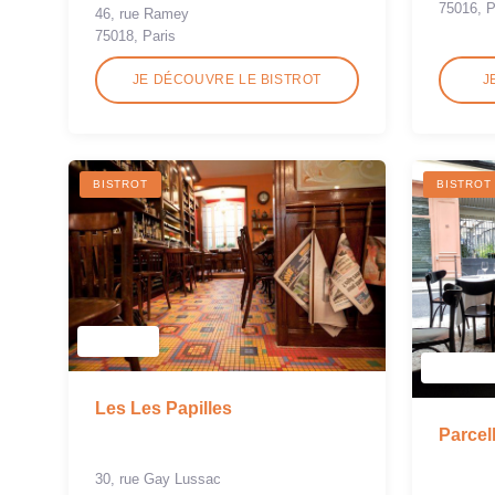
75016, P
46, rue Ramey
75018, Paris
JE DÉCOUVRE LE BISTROT
J
BISTROT
BISTROT
Les Les Papilles
Parcel
30, rue Gay Lussac