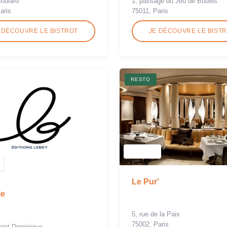
1, passage du Jeu de Boules
Boulard
75011, Paris
aris
 DÉCOUVRE LE BISTROT
JE DÉCOUVRE LE BIST
RESTO
Le Pur'
le
5, rue de la Paix
75002, Paris
aint Dominique