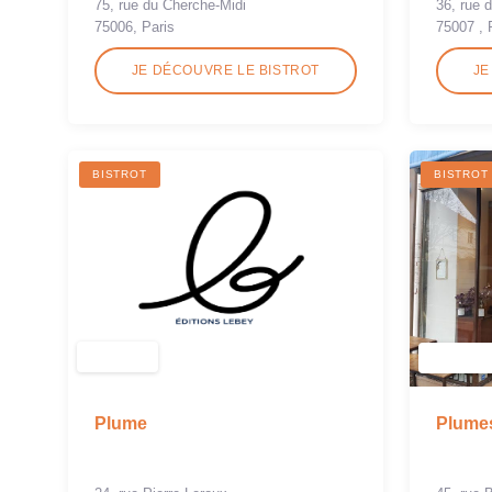
75, rue du Cherche-Midi
36, rue 
75006, Paris
75007 , 
JE DÉCOUVRE LE BISTROT
JE
BISTROT
BISTROT
Plume
Plumes