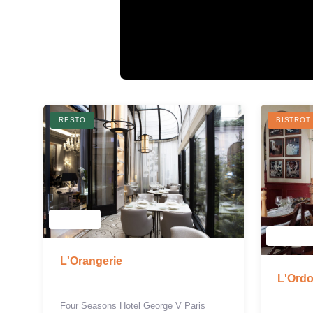
RESTO
BISTROT
L'Orangerie
L'Ord
Four Seasons Hotel George V Paris