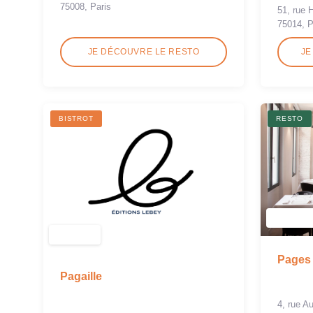
75008, Paris
51, rue H
75014, P
JE DÉCOUVRE LE RESTO
JE
BISTROT
RESTO
Pages
Pagaille
4, rue A