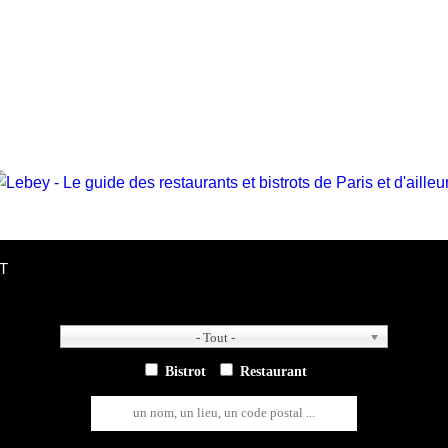
T
- Tout -
- Tout -
Bistrot
Restaurant
un nom, un lieu, un code postal ...