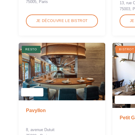
75005, Paris
13, rue 
75003, P
JE DÉCOUVRE LE BISTROT
JE
RESTO
BISTROT
Pavyllon
Petit G
8, avenue Dutuit