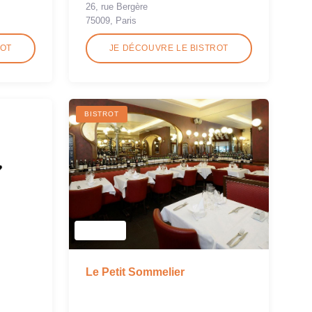
26, rue Bergère
75009, Paris
ROT
JE DÉCOUVRE LE BISTROT
BISTROT
Le Petit Sommelier