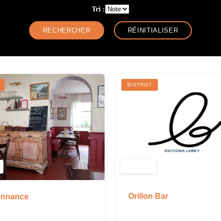
Tri :
BISTROT
Orillon Bar
onnance