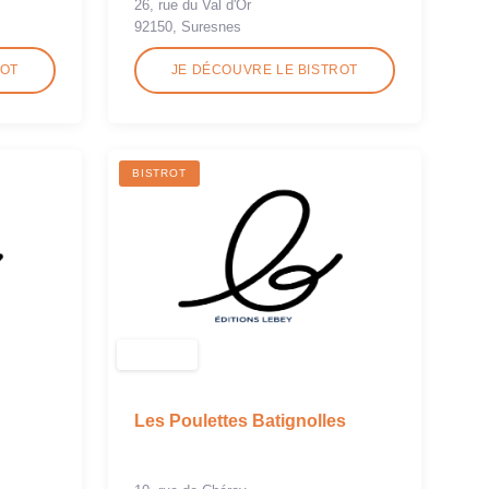
26, rue du Val d'Or
92150, Suresnes
ROT
JE DÉCOUVRE LE BISTROT
BISTROT
Les Poulettes Batignolles