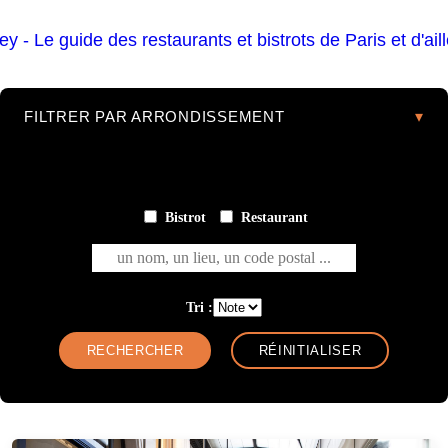
FILTRER PAR ARRONDISSEMENT
Bistrot
Restaurant
un nom, un lieu, un code postal ...
Tri :