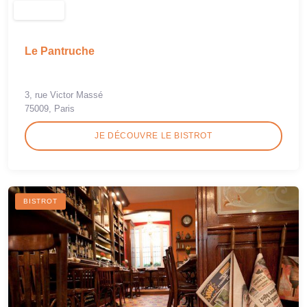
Le Pantruche
3, rue Victor Massé
75009, Paris
JE DÉCOUVRE LE BISTROT
BISTROT