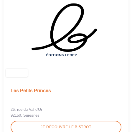
Les Petits Princes
26, rue du Val d'Or
92150, Suresnes
JE DÉCOUVRE LE BISTROT