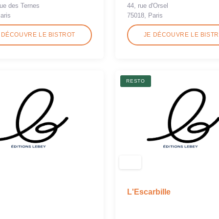
44, rue d'Orsel
ue des Ternes
75018, Paris
aris
 DÉCOUVRE LE BISTROT
JE DÉCOUVRE LE BIST
RESTO
L'Escarbille