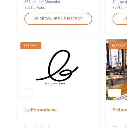
14, rue
151 bis, rue Marcadet
75016, P
75018, Paris
JE DÉCOUVRE LE BISTROT
J
BISTROT
BISTROT
La Ferrandaise
Ficho