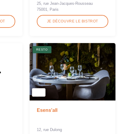
25, rue Jean-Jacques-Rousseau
75001, Paris
ROT
JE DÉCOUVRE LE BISTROT
RESTO
Esens'all
12, rue Dulong