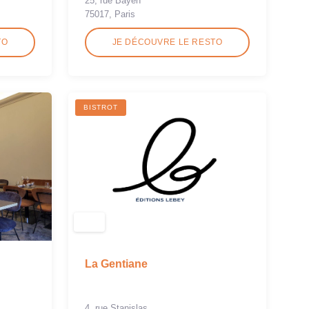
25, rue Bayen
75017, Paris
TO
JE DÉCOUVRE LE RESTO
BISTROT
La Gentiane
4, rue Stanislas