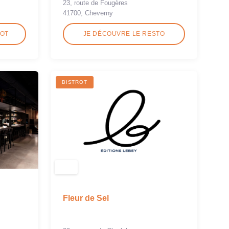
23, route de Fougères
41700, Cheverny
ROT
JE DÉCOUVRE LE RESTO
BISTROT
Fleur de Sel