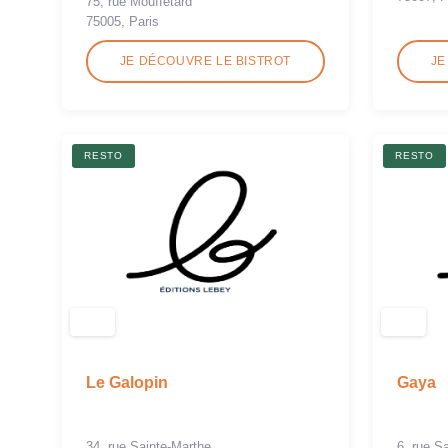
75, rue Mouffetard
75005, Paris
JE DÉCOUVRE LE BISTROT
JE
RESTO
RESTO
Le Galopin
Gaya
34, rue Sainte-Marthe
6, rue S