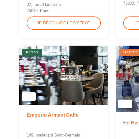
75003, P
32, rue d'Hauteville
75010, Paris
JE DÉCOUVRE LE BISTROT
J
RESTO
BISTROT
Emporio Armani Caffé
En Ba
149, boulevard Saint-Germain