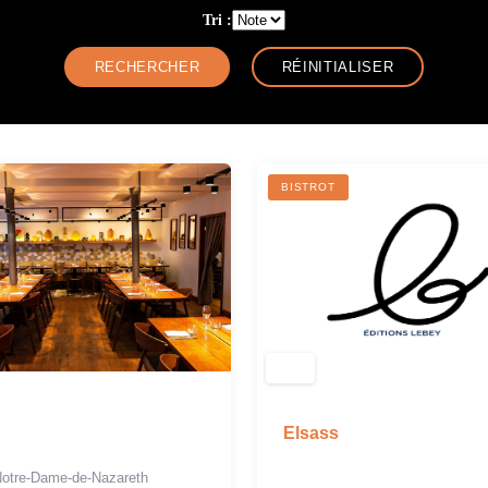
Tri :
BISTROT
Elsass
Notre-Dame-de-Nazareth