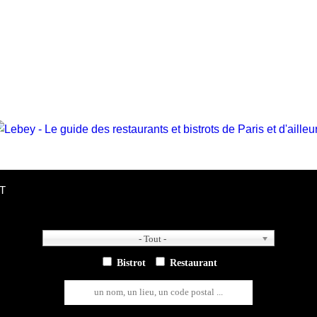
T
- Tout -
- Tout -
Bistrot
Restaurant
un nom, un lieu, un code postal ...