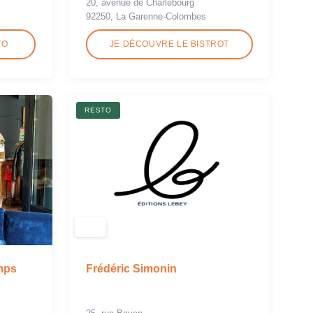
20, avenue de Charlebourg
92250, La Garenne-Colombes
TO
JE DÉCOUVRE LE BISTROT
RESTO
Frédéric Simonin
mps