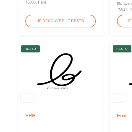
75006, Paris
85, aven
75017, P
JE DÉCOUVRE LE RESTO
JE
RESTO
RESTO
ERH
Erre