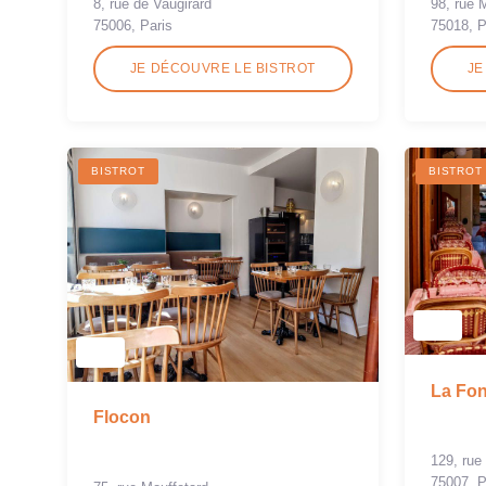
8, rue de Vaugirard
98, rue 
75006, Paris
75018, P
JE DÉCOUVRE LE BISTROT
JE
BISTROT
BISTROT
La Fon
Flocon
129, rue
75007, P