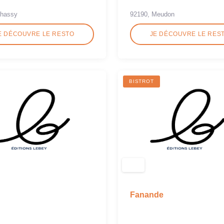
Chassy
92190, Meudon
E DÉCOUVRE LE RESTO
JE DÉCOUVRE LE RES
BISTROT
Fanande