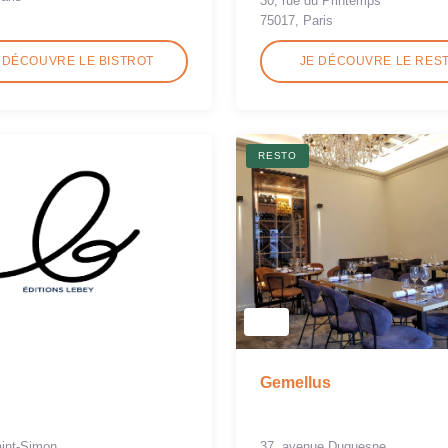
30, rue du Printemps
75017, Paris
 DÉCOUVRE LE BISTROT
JE DÉCOUVRE LE RES
RESTO
Gemellus
aint-Simon
37, avenue Duquesne