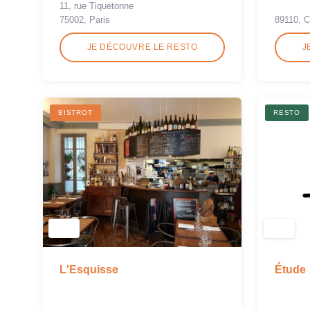
11, rue Tiquetonne
75002, Paris
89110, 
JE DÉCOUVRE LE RESTO
J
BISTROT
RESTO
Étude
L'Esquisse