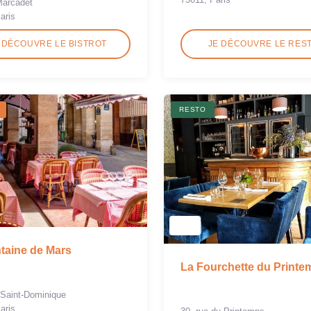
Marcadet
aris
 DÉCOUVRE LE BISTROT
JE DÉCOUVRE LE RES
RESTO
taine de Mars
La Fourchette du Printe
 Saint-Dominique
aris