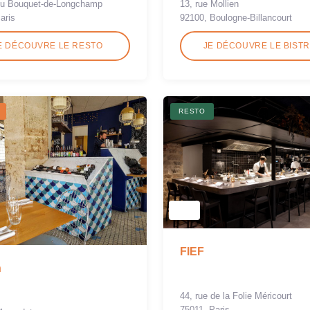
 du Bouquet-de-Longchamp
13, rue Mollien
aris
92100, Boulogne-Billancourt
E DÉCOUVRE LE RESTO
JE DÉCOUVRE LE BIST
RESTO
FIEF
n
44, rue de la Folie Méricourt
75011, Paris