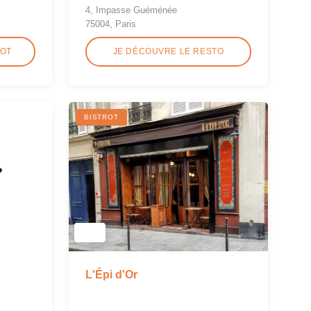
4, Impasse Guéménée
75004, Paris
ROT
JE DÉCOUVRE LE RESTO
BISTROT
L'Épi d'Or