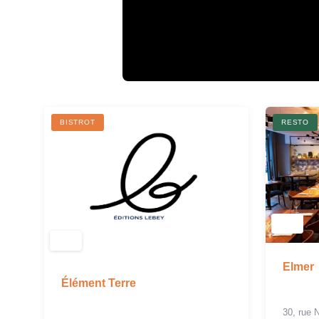
BISTROT
RESTO
Elmer
Élément Terre
30, rue 