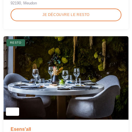
92190, Meudon
JE DÉCOUVRE LE RESTO
RESTO
Esens'all