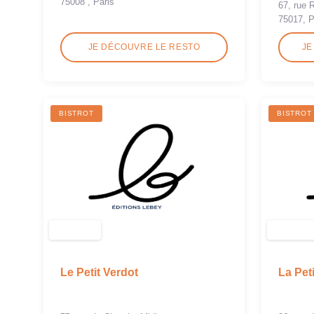
75008 , Paris
67, rue 
75017, P
JE DÉCOUVRE LE RESTO
JE
BISTROT
BISTROT
Le Petit Verdot
La Pet