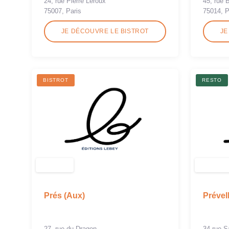
24, rue Pierre Leroux
45, rue 
75007, Paris
75014, P
JE DÉCOUVRE LE BISTROT
JE
BISTROT
RESTO
Prés (Aux)
Prével
27, rue du Dragon
34 rue S