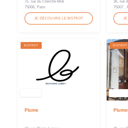
75, rue du Cherche-Midi
36, rue 
75006, Paris
75007 , 
JE DÉCOUVRE LE BISTROT
JE
BISTROT
BISTROT
Plume
Plumes