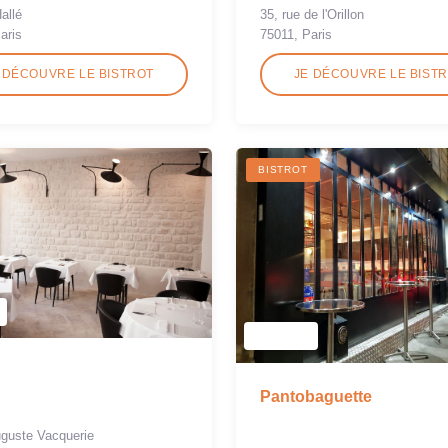
35, rue de l'Orillon
allé
75011, Paris
aris
 DÉCOUVRE LE BISTROT
JE DÉCOUVRE LE BIST
BISTROT
Pantobaguette
uguste Vacquerie