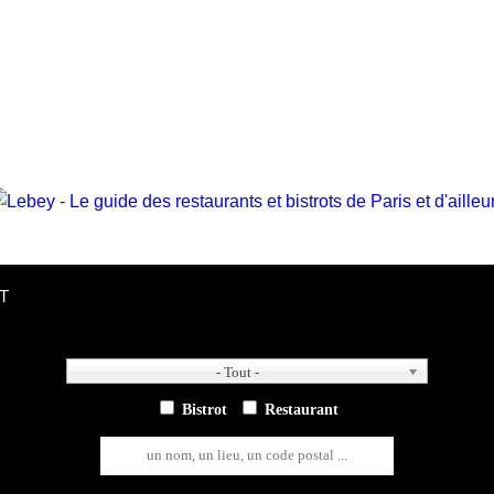
T
- Tout -
- Tout -
Bistrot
Restaurant
un nom, un lieu, un code postal ...