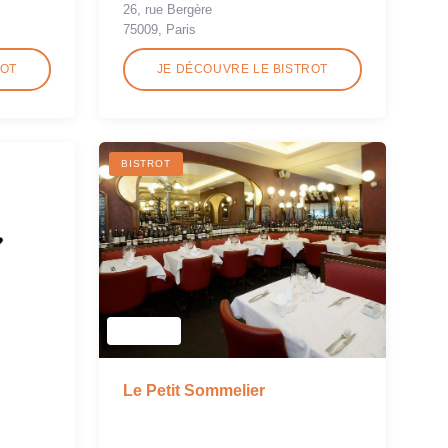
26, rue Bergère
75009, Paris
ROT
JE DÉCOUVRE LE BISTROT
BISTROT
Le Petit Sommelier