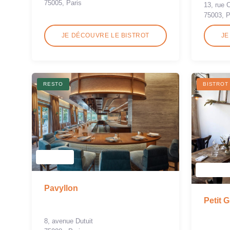
75005, Paris
13, rue 
75003, P
JE DÉCOUVRE LE BISTROT
JE
RESTO
BISTROT
Pavyllon
Petit G
8, avenue Dutuit