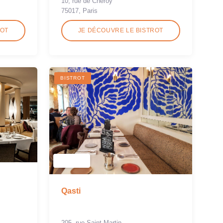
10, rue de Chéroy
75017, Paris
ROT
JE DÉCOUVRE LE BISTROT
BISTROT
Qasti
205, rue Saint-Martin