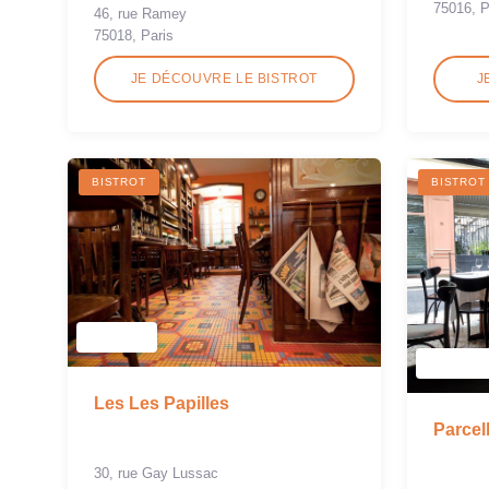
75016, P
46, rue Ramey
75018, Paris
JE DÉCOUVRE LE BISTROT
J
BISTROT
BISTROT
Les Les Papilles
Parcel
30, rue Gay Lussac