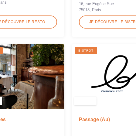
aris
16, rue Eugène Sue
75018, Paris
E DÉCOUVRE LE RESTO
JE DÉCOUVRE LE BIST
BISTROT
Passage (Au)
les