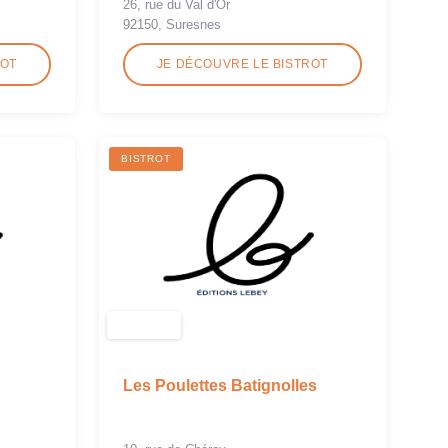
26, rue du Val d'Or
92150, Suresnes
ROT
JE DÉCOUVRE LE BISTROT
BISTROT
Les Poulettes Batignolles