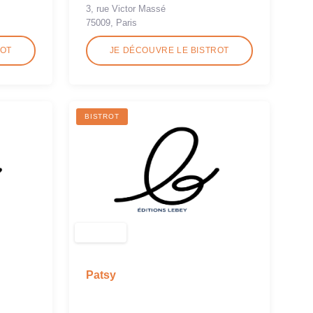
3, rue Victor Massé
75009, Paris
ROT
JE DÉCOUVRE LE BISTROT
BISTROT
Patsy