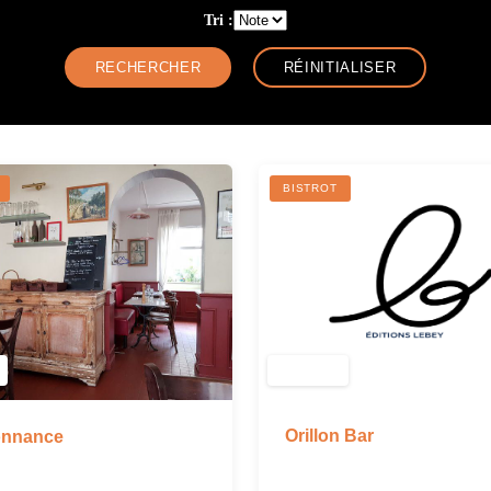
Tri :
BISTROT
Orillon Bar
onnance