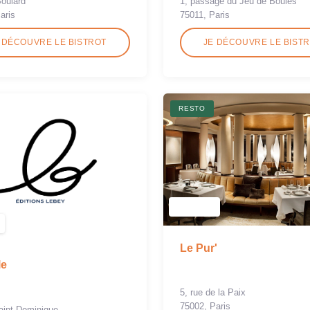
1, passage du Jeu de Boules
Boulard
75011, Paris
aris
 DÉCOUVRE LE BISTROT
JE DÉCOUVRE LE BIST
RESTO
Le Pur'
le
5, rue de la Paix
75002, Paris
aint Dominique