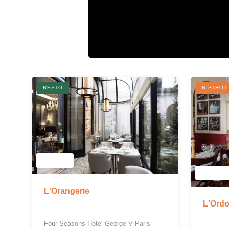
RESTO
BISTROT
L'Orangerie
L'Ord
Four Seasons Hotel George V Paris