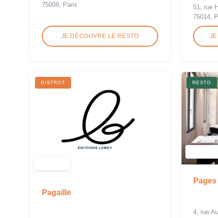
75008, Paris
51, rue H
75014, P
JE DÉCOUVRE LE RESTO
JE
BISTROT
RESTO
Pages
Pagaille
4, rue A