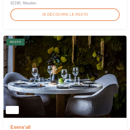
92190, Meudon
JE DÉCOUVRE LE RESTO
RESTO
Esens'all