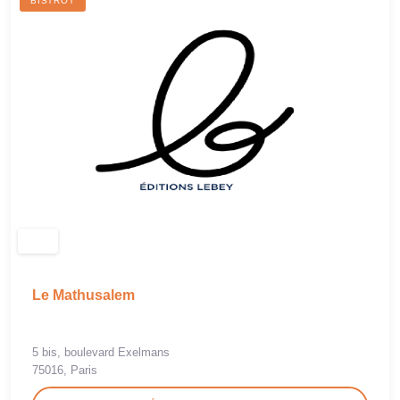
BISTROT
Le Mathusalem
5 bis, boulevard Exelmans
75016, Paris