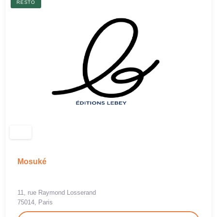
RESTO
Mosuké
11, rue Raymond Losserand
75014, Paris