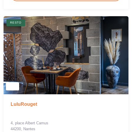
RESTO
LuluRouget
4, place Albert Camus
44200, Nantes