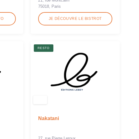
21, rue Montcalm
75018, Paris
TO
JE DÉCOUVRE LE BISTROT
RESTO
Nakatani
27, rue Pierre Leroux