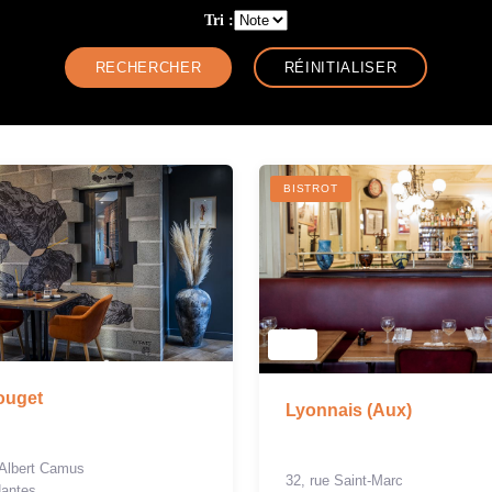
Tri :
BISTROT
ouget
Lyonnais (Aux)
 Albert Camus
32, rue Saint-Marc
Nantes