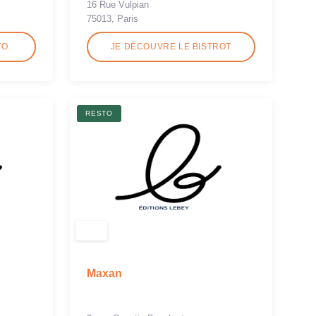
16 Rue Vulpian
75013, Paris
TO
JE DÉCOUVRE LE BISTROT
RESTO
Maxan