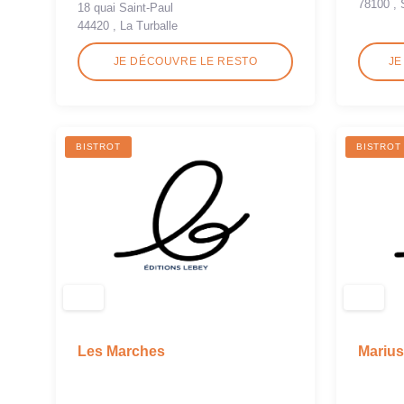
78100 , 
18 quai Saint-Paul
44420 , La Turballe
JE DÉCOUVRE LE RESTO
JE
BISTROT
BISTROT
Les Marches
Marius