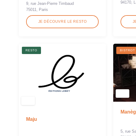
94170, L
9, rue Jean-Pierre Timbaud
75011, Paris
JE DÉCOUVRE LE RESTO
J
RESTO
BISTROT
Manège
Maju
5, rue Sa