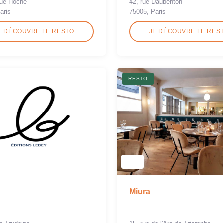
nue Hoche
42, rue Daubenton
aris
75005, Paris
E DÉCOUVRE LE RESTO
JE DÉCOUVRE LE RES
RESTO
e
Miura