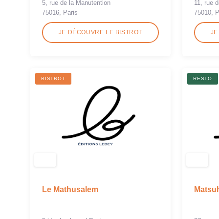
5, rue de la Manutention
11, rue 
75016, Paris
75010, P
JE DÉCOUVRE LE BISTROT
JE
BISTROT
RESTO
Le Mathusalem
Matsu