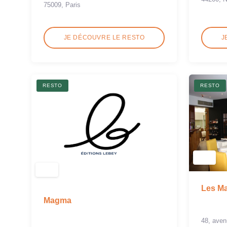
75009, Paris
JE DÉCOUVRE LE RESTO
J
RESTO
RESTO
Les Ma
Magma
48, aven