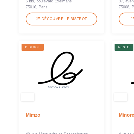
5 bis, boulevard Exelmans
37, ave
75016, Paris
75008, P
JE DÉCOUVRE LE BISTROT
J
BISTROT
RESTO
Mimzo
Minor