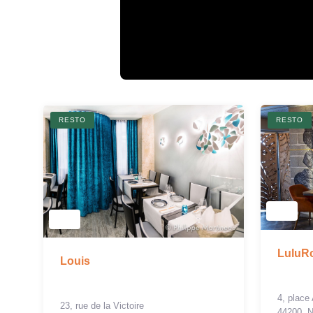
RESTO
RESTO
LuluR
Louis
4, place
23, rue de la Victoire
44200, 