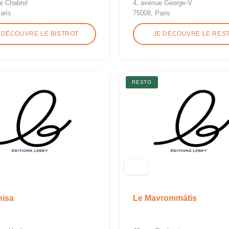
de Chabrol
4, avenue George-V
aris
75008, Paris
 DÉCOUVRE LE BISTROT
JE DÉCOUVRE LE RES
RESTO
hisa
Le Mavrommátis