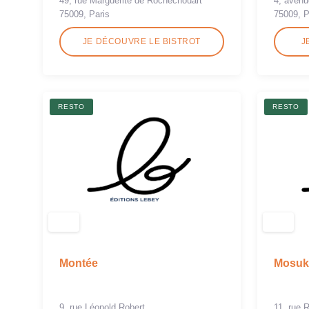
49, rue Marguerite de Rochechouart
4, avenu
75009, Paris
75009, P
JE DÉCOUVRE LE BISTROT
J
RESTO
RESTO
Montée
Mosuk
9, rue Léopold Robert
11, rue