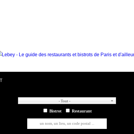
T
- Tout -
- Tout -
Bistrot
Restaurant
un nom, un lieu, un code postal ...