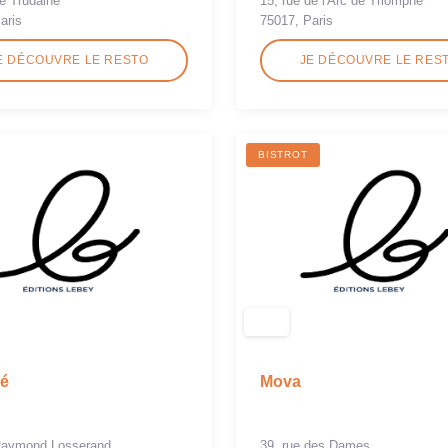
e Trudaine
15, rue de l'Arc de Triomphe
aris
75017, Paris
E DÉCOUVRE LE RESTO
JE DÉCOUVRE LE RES
BISTROT
é
Mova
 Raymond Losserand
39, rue des Dames