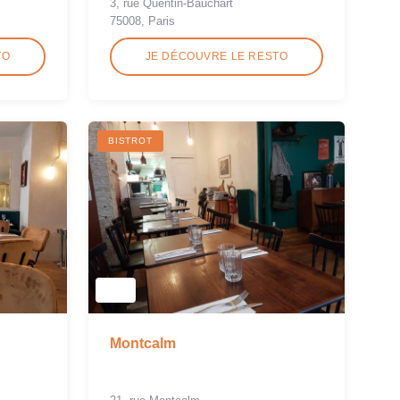
3, rue Quentin-Bauchart
75008, Paris
TO
JE DÉCOUVRE LE RESTO
BISTROT
Montcalm