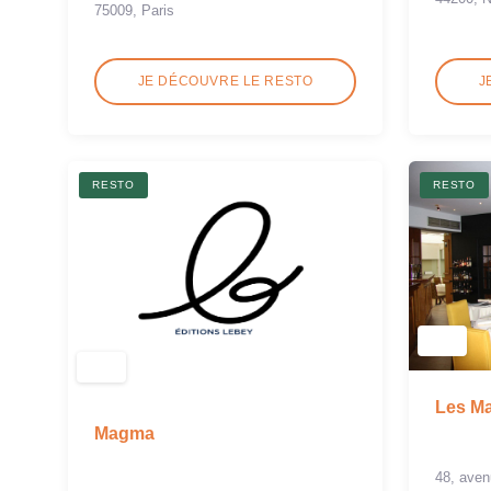
75009, Paris
JE DÉCOUVRE LE RESTO
J
RESTO
RESTO
Les Ma
Magma
48, aven