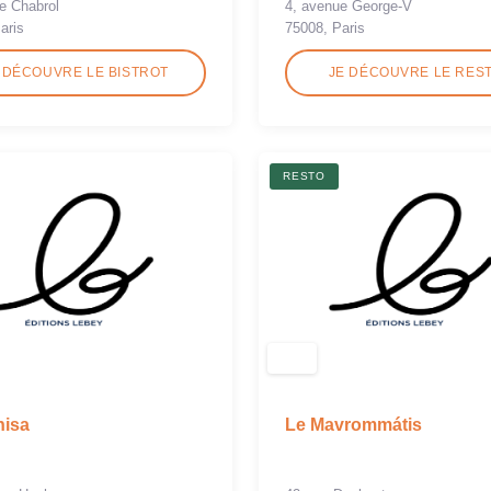
de Chabrol
4, avenue George-V
aris
75008, Paris
 DÉCOUVRE LE BISTROT
JE DÉCOUVRE LE RES
RESTO
hisa
Le Mavrommátis