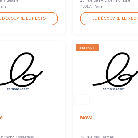
e Trudaine
15, rue de l'Arc de Triomphe
aris
75017, Paris
E DÉCOUVRE LE RESTO
JE DÉCOUVRE LE RES
BISTROT
é
Mova
 Raymond Losserand
39, rue des Dames