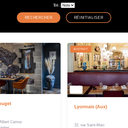
Tri :
BISTROT
ouget
Lyonnais (Aux)
 Albert Camus
32, rue Saint-Marc
Nantes