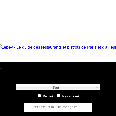
T
- Tout -
- Tout -
Bistrot
Restaurant
un nom, un lieu, un code postal ...