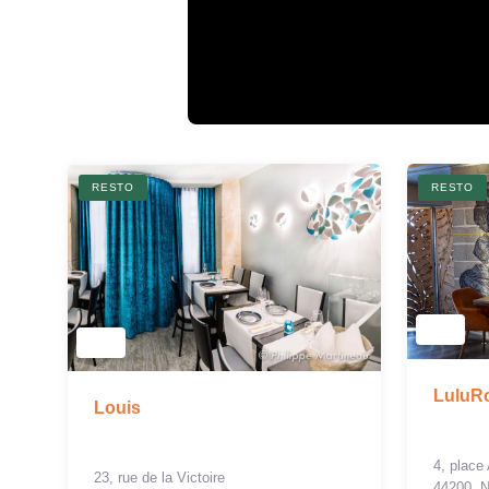
RESTO
RESTO
LuluR
Louis
4, place
23, rue de la Victoire
44200, 