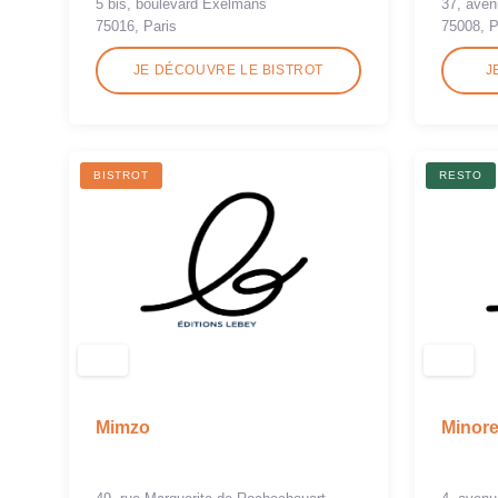
5 bis, boulevard Exelmans
37, ave
75016, Paris
75008, P
JE DÉCOUVRE LE BISTROT
J
BISTROT
RESTO
Mimzo
Minor