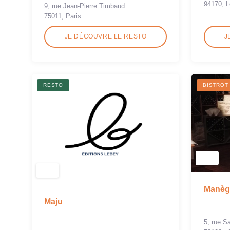
94170, L
9, rue Jean-Pierre Timbaud
75011, Paris
JE DÉCOUVRE LE RESTO
J
RESTO
BISTROT
Manège
Maju
5, rue Sa