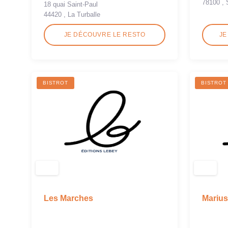
78100 , 
18 quai Saint-Paul
44420 , La Turballe
JE DÉCOUVRE LE RESTO
JE
BISTROT
BISTROT
Les Marches
Marius