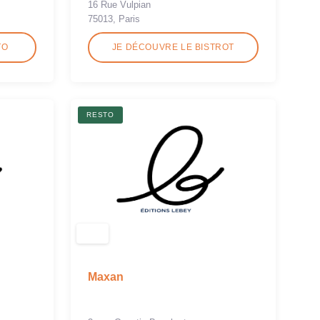
16 Rue Vulpian
75013, Paris
TO
JE DÉCOUVRE LE BISTROT
RESTO
Maxan