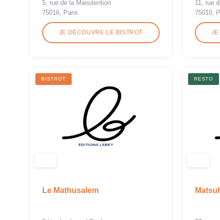
5, rue de la Manutention
11, rue 
75016, Paris
75010, P
JE DÉCOUVRE LE BISTROT
JE
BISTROT
RESTO
Le Mathusalem
Matsu