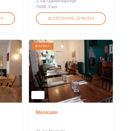
3, rue Quentin-Bauchart
75008, Paris
TO
JE DÉCOUVRE LE RESTO
BISTROT
Montcalm