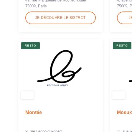
49, rue Marguerite de Rochechouart
4, avenu
75009, Paris
75009, P
JE DÉCOUVRE LE BISTROT
J
RESTO
RESTO
Montée
Mosuk
9, rue Léopold Robert
11, rue