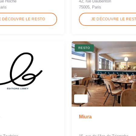
nue Hoche
42, rue Daubenton
aris
75005, Paris
E DÉCOUVRE LE RESTO
JE DÉCOUVRE LE RES
RESTO
e
Miura