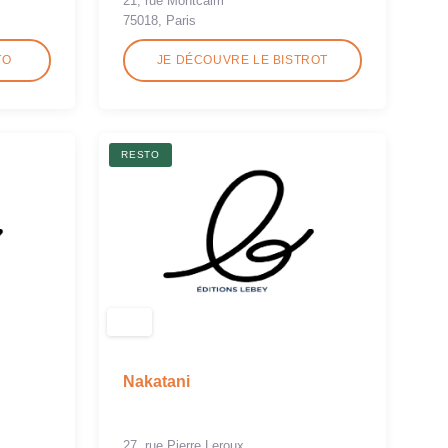
21, rue Montcalm
75018, Paris
TO
JE DÉCOUVRE LE BISTROT
RESTO
Nakatani
27, rue Pierre Leroux