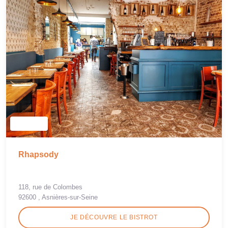
Rhapsody
118, rue de Colombes
92600 , Asnières-sur-Seine
JE DÉCOUVRE LE BISTROT