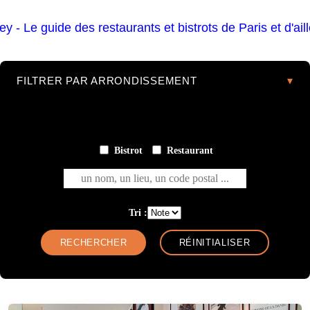
FILTRER PAR ARRONDISSEMENT
Bistrot
Restaurant
un nom, un lieu, un code postal ...
Tri :