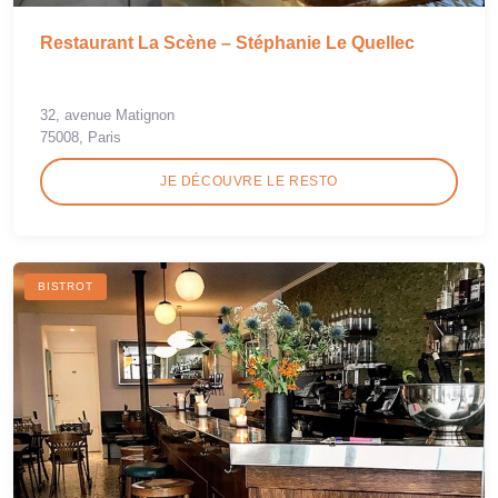
Restaurant La Scène – Stéphanie Le Quellec
32, avenue Matignon
75008, Paris
JE DÉCOUVRE LE RESTO
BISTROT